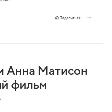
Поделиться
и Анна Матисон
ый фильм
е