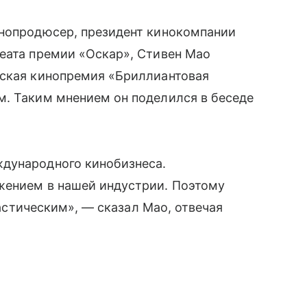
инопродюсер, президент кинокомпании
еата премии «Оскар», Стивен Мао
йская кинопремия «Бриллиантовая
м. Таким мнением он поделился в беседе
дународного кинобизнеса.
жением в нашей индустрии. Поэтому
нтастическим», — сказал Мао, отвечая