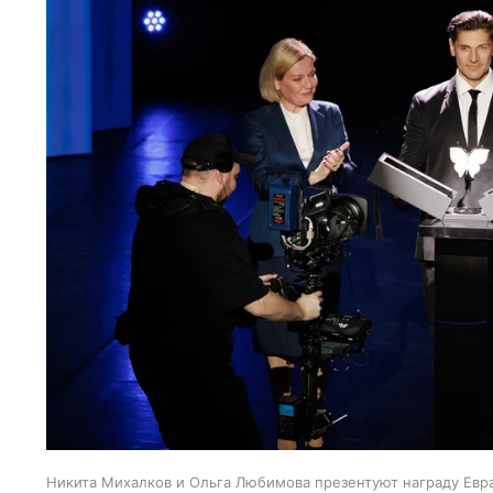
Никита Михалков и Ольга Любимова презентуют награду Евр