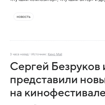
новость
3 часа назад
Источник:
Кино Mail
Сергей Безруков 
представили нов
на кинофестивал