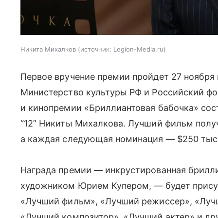
Никита Михалков
источник:
Legion-Media.ru
Первое вручение премии пройдет 27 ноября
Министерство культуры РФ и Российский фо
и кинопремии «Бриллиантовая бабочка» сос
“12” Никиты Михалкова. Лучший фильм получ
а каждая следующая номинация — $250 тыс
Награда премии — инкрустированная брилли
художником Юрием Купером, — будет прису
«Лучший фильм», «Лучший режиссер», «Луч
«Лучший композитор», «Лучший актер» и дру