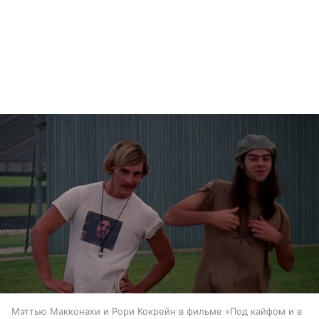
Мэттью Макконахи и Рори Кокрейн в фильме «Под кайфом и в