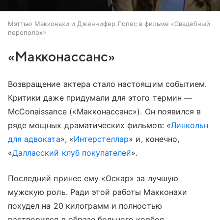
Мэттью Макконахи и Дженнифер Лопес в фильме «Свадебный
переполох»
«Макконассанс»
Возвращение актера стало настоящим событием.
Критики даже придумали для этого термин —
McConaissance («Макконассанс»). Он появился в
ряде мощных драматических фильмов: «
Линкольн
для адвоката
», «
Интерстеллар
» и, конечно,
«
Далласский клуб покупателей
».
Последний принес ему «Оскар» за лучшую
мужскую роль. Ради этой работы Макконахи
похудел на 20 килограмм и полностью
растворился в образе больного ковбоя,