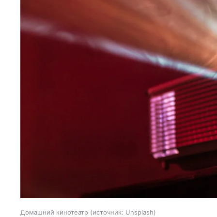
Домашний кинотеатр
источник:
Unsplash