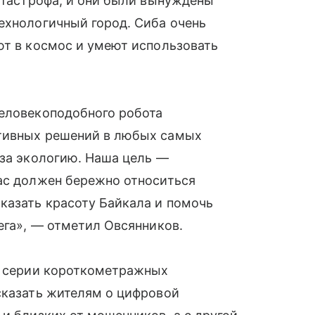
катастрофа, и они были вынуждены
ехнологичный город. Сиба очень
ют в космос и умеют использовать
человекоподобного робота
итивных решений в любых самых
 за экологию. Наша цель —
нас должен бережно относиться
казать красоту Байкала и помочь
ега», — отметил Овсянников.
ка серии короткометражных
сказать жителям о цифровой