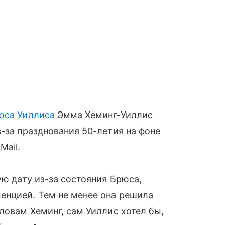
юса Уиллиса
Эмма Хеминг-Уиллис
з-за празднования 50-летия на фоне
Mail.
ую дату из-за состояния Брюса,
енцией. Тем не менее она решила
ловам Хеминг, сам Уиллис хотел бы,