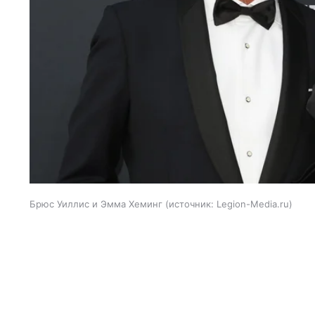
Брюс Уиллис и Эмма Хеминг
источник:
Legion-Media.ru