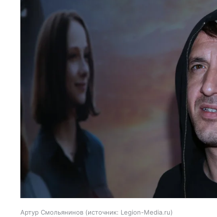
Артур Смольянинов
источник:
Legion-Media.ru