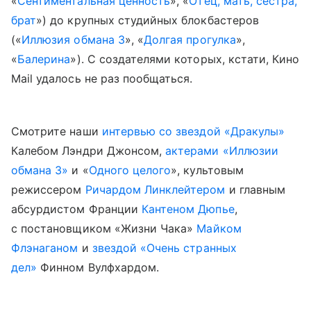
«
Сентиментальная ценность
», «
Отец, мать, сестра,
брат
») до крупных студийных блокбастеров
(«
Иллюзия обмана 3
», «
Долгая прогулка
»,
«
Балерина
»). С создателями которых, кстати, Кино
Mail удалось не раз пообщаться.
Смотрите наши
интервью со звездой «Дракулы»
Калебом Лэндри Джонсом,
актерами «Иллюзии
обмана 3»
и «
Одного целого
», культовым
режиссером
Ричардом Линклейтером
и главным
абсурдистом Франции
Кантеном Дюпье
,
с постановщиком «Жизни Чака»
Майком
Флэнаганом
и
звездой «Очень странных
дел»
Финном Вулфхардом.