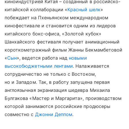
киноиндустрией Китая – созданный в российско-
китайской коллаборации «
Красный шелк
»
побеждает на Пхеньянском международном
кинофестивале и становится одним из лидеров
китайского
бокс-офиса
,
«Золотой кубок»
Шанхайского фестиваля получает анимационный
короткометражный фильм Жанны Бекмамбетовой
«
Сын
»,
ведется работа над
новыми
высокобюджетными лентами
.
Налаживается
сотрудничество не только с Востоком,
но и Западом. Так, в работу запущена первая
англоязычная экранизация шедевра Михаила
Булгакова «Мастер и Маргарита», производством
которой занимаются российские продюсеры
совместно с
Джонни Деппом
.