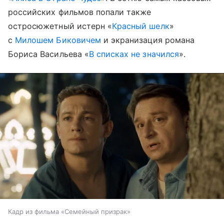
российских фильмов попали также
остросюжетный истерн «
Красный шелк
»
с
Милошем Биковичем
и экранизация романа
Бориса Васильева «
В списках не значился
».
Кадр из фильма «Семейный призрак»