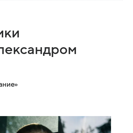
мки
Александром
хание»