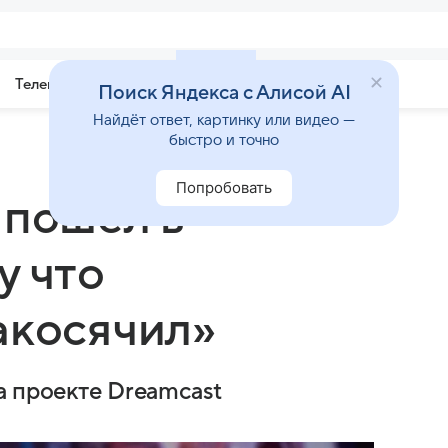
Телепрограмма
Звезды
Поиск Яндекса с Алисой AI
Найдёт ответ, картинку или видео —
быстро и точно
Попробовать
 пошел в
у что
акосячил»
а проекте Dreamcast