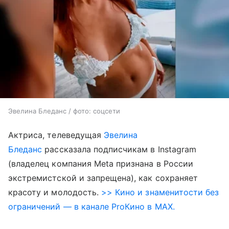
Эвелина Бледанс / фото: соцсети
Актриса, телеведущая
Эвелина
Бледанс
рассказала подписчикам в Instagram
(владелец компания Meta признана в России
экстремистской и запрещена), как сохраняет
красоту и молодость.
>> Кино и знаменитости без
ограничений — в канале ProКино в MAX.