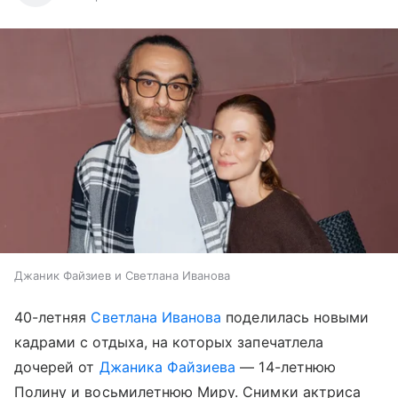
Джаник Файзиев и Светлана Иванова
40-летняя
Светлана Иванова
поделилась новыми
кадрами с отдыха, на которых запечатлела
дочерей от
Джаника Файзиева
— 14-летнюю
Полину и восьмилетнюю Миру. Снимки актриса