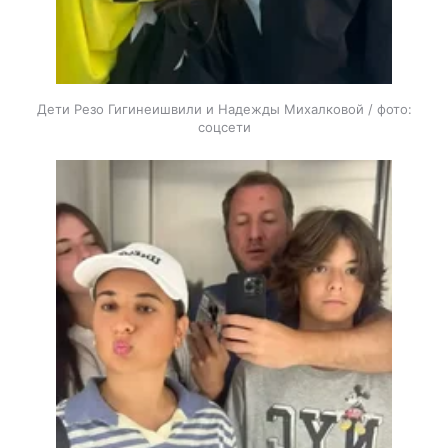
Дети Резо Гигинеишвили и Надежды Михалковой / фото:
соцсети