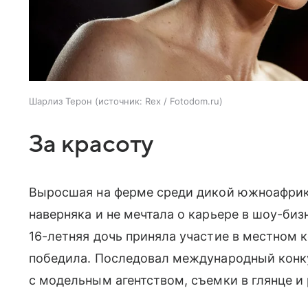
Шарлиз Терон
источник:
Rex / Fotodom.ru
За красоту
Выросшая на ферме среди дикой южноафри
наверняка и не мечтала о карьере в шоу-бизн
16-летняя дочь приняла участие в местном к
победила. Последовал международный конку
с модельным агентством, съемки в глянце и 