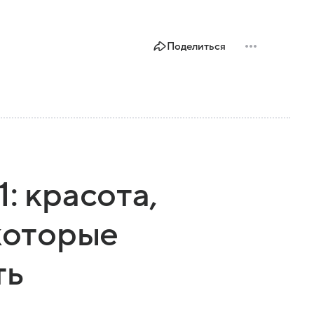
Поделиться
: красота,
 которые
ть