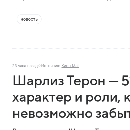
новость
23 часа назад
Источник:
Кино Mail
Шарлиз Терон — 51
характер и роли,
невозможно забы