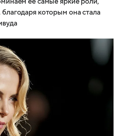
минаем ее самые яркие роли,
благодаря которым она стала
ивуда