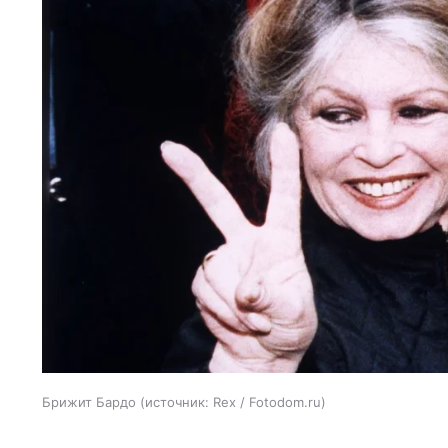
Брижит Бардо
источник:
Rex / Fotodom.ru