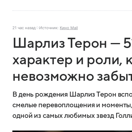
21 час назад
Источник:
Кино Mail
Шарлиз Терон — 51
характер и роли,
невозможно забы
В день рождения Шарлиз Терон вспо
смелые перевоплощения и моменты, 
одной из самых любимых звезд Голл