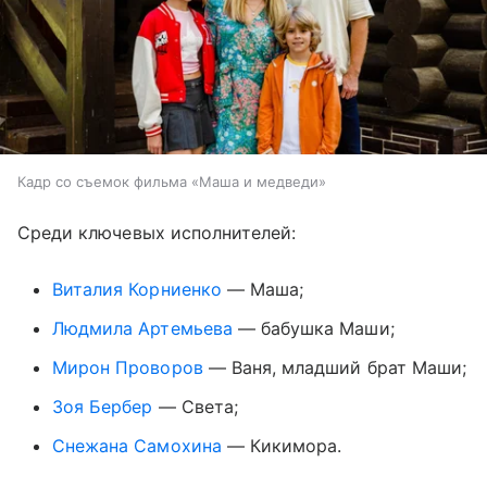
Кадр со съемок фильма «Маша и медведи»
Среди ключевых исполнителей:
Виталия Корниенко
— Маша;
Людмила Артемьева
— бабушка Маши;
Мирон Проворов
— Ваня, младший брат Маши;
Зоя Бербер
— Света;
Снежана Самохина
— Кикимора.