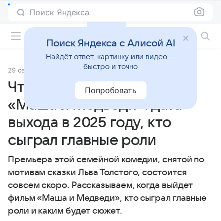
Поиск Яндекса
Фильмы онлайн
Поиск Яндекса с Алисой AI
Найдёт ответ, картинку или видео —
быстро и точно
29 сентября 2025
Источник:
Кино Mail
Что известно о фильме
Попробовать
«Маша и Медведи»: дата
выхода в 2025 году, кто
сыграл главные роли
Премьера этой семейной комедии, снятой по
мотивам сказки Льва Толстого, состоится
совсем скоро. Рассказываем, когда выйдет
фильм «Маша и Медведи», кто сыграл главные
роли и каким будет сюжет.