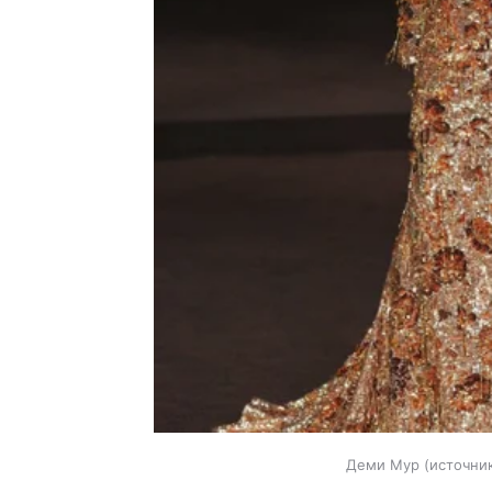
Деми Мур
источник