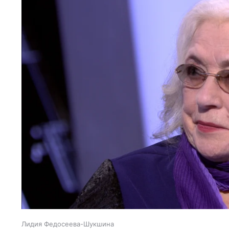
Лидия Федосеева-Шукшина