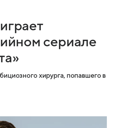
играет
дийном сериале
та»
бициозного хирурга, попавшего в