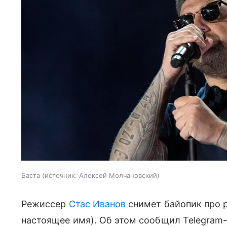
Баста
источник:
Алексей Молчановский
Режиссер
Стас Иванов
снимет байопик про 
настоящее имя). Об этом сообщил Telegram