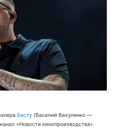
рэпера
Басту
(Василий Вакуленко —
-канал «Новости кинопроизводства».