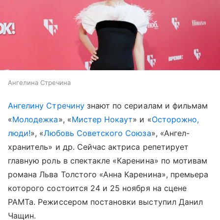
Ангелина Стречина
Ангелину Стречину
знают по сериaлaм и фильмам
«
Молодежкa
», «
Мистер Нокaут
» и «
Осторожно,
люди!
», «
Любовь Советского Союза
», «Ангел-
хранитель» и др. Сейчас актриса репетирует
главную роль в спектакле «Каренина» по мотивам
романа Льва Толстого «Анна Каренина», премьера
которого состоится 24 и 25 ноября на сцене
РАМТа. Режиссером постановки выступил Данил
Чащин.