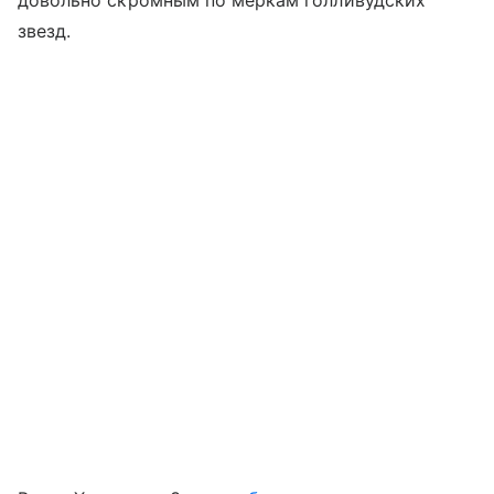
довольно скромным по меркам голливудских
звезд.