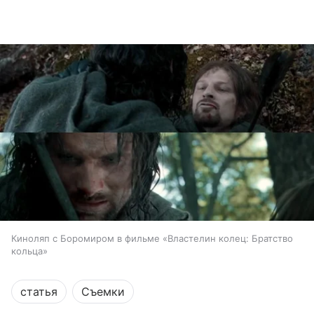
Киноляп с Боромиром в фильме «Властелин колец: Братство
кольца»
статья
Съемки