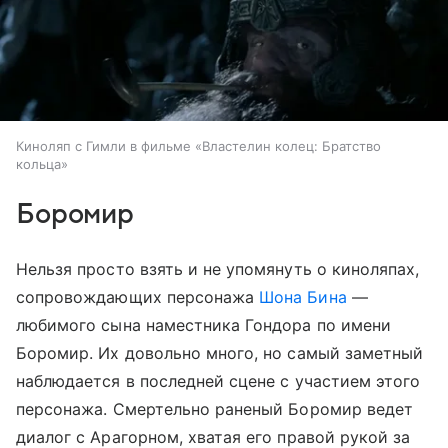
Киноляп с Гимли в фильме «Властелин колец: Братство
кольца»
Боромир
Нельзя просто взять и не упомянуть о киноляпах,
сопровождающих персонажа
Шона Бина
—
любимого сына наместника Гондора по имени
Боромир. Их довольно много, но самый заметный
наблюдается в последней сцене с участием этого
персонажа. Смертельно раненый Боромир ведет
диалог с Арагорном, хватая его правой рукой за