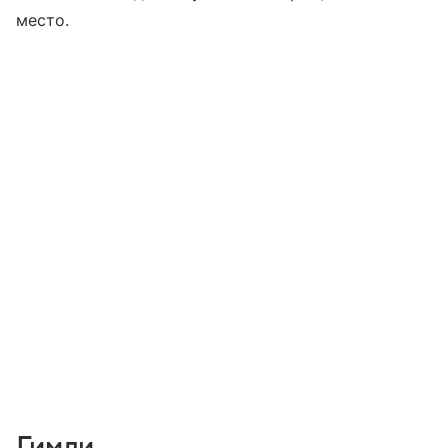
место.
Гимли