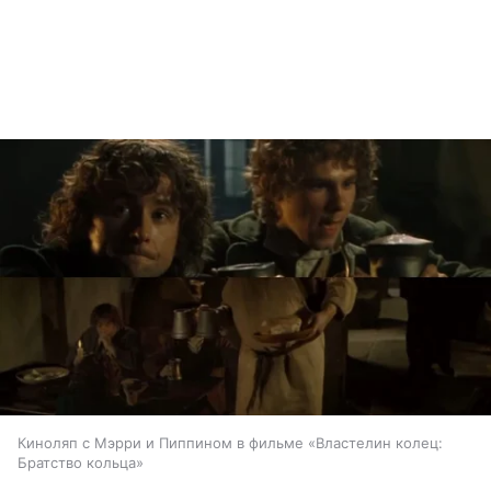
Киноляп с Мэрри и Пиппином в фильме «Властелин колец:
Братство кольца»