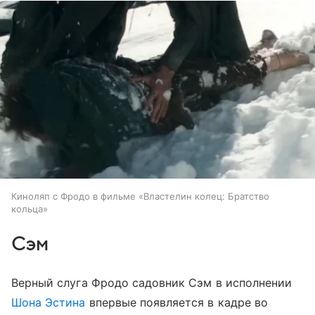
Киноляп с Фродо в фильме «Властелин колец: Братство
кольца»
Сэм
Верный слуга Фродо садовник Сэм в исполнении
Шона Эстина
впервые появляется в кадре во