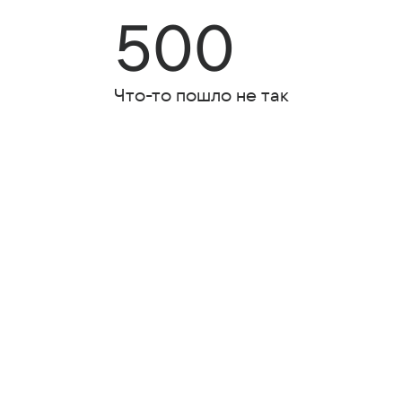
500
Что-то пошло не так