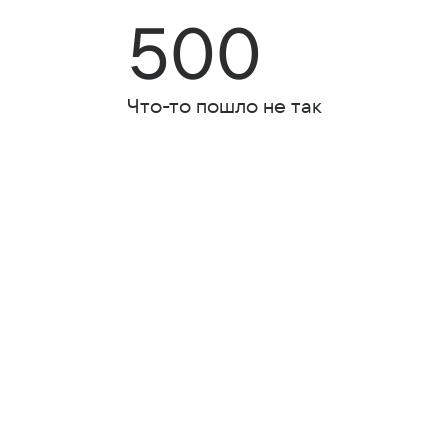
500
Что-то пошло не так