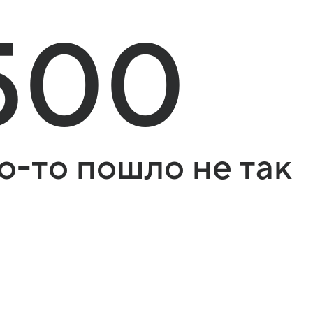
500
о-то пошло не так