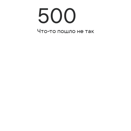
500
Что-то пошло не так