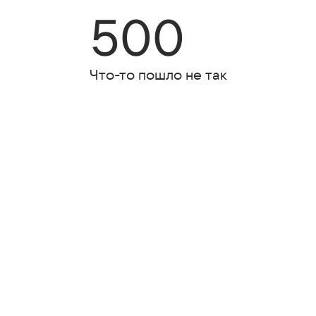
500
Что-то пошло не так