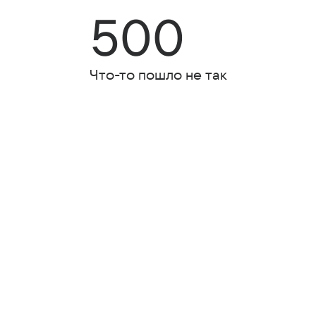
500
Что-то пошло не так