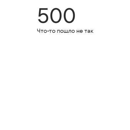
500
Что-то пошло не так