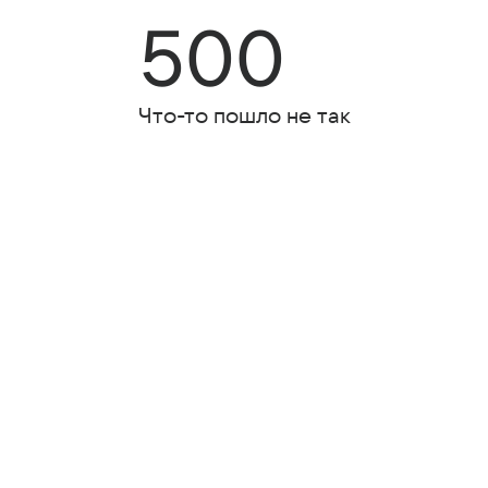
500
Что-то пошло не так