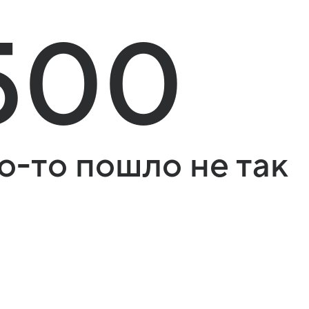
500
о-то пошло не так