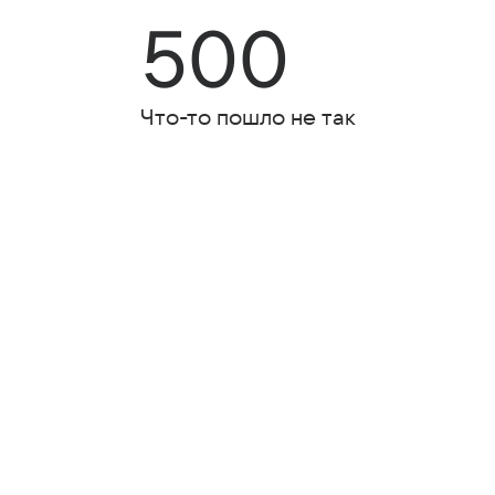
500
Что-то пошло не так