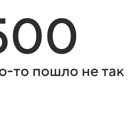
500
о-то пошло не так