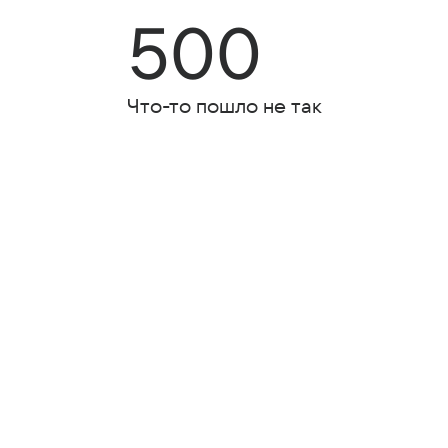
500
Что-то пошло не так