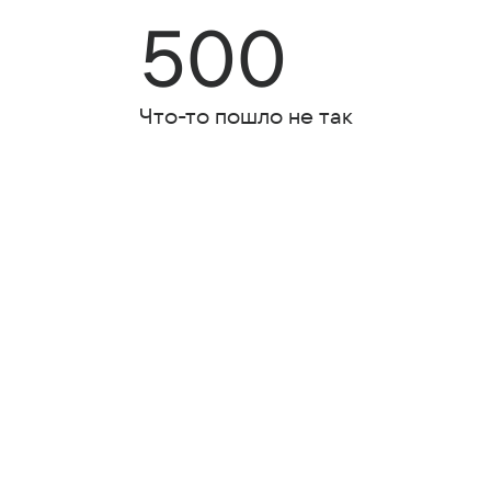
500
Что-то пошло не так