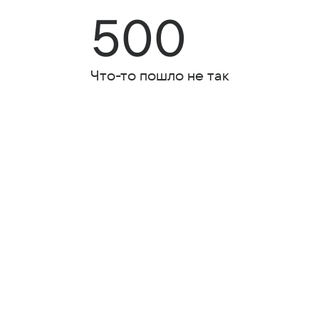
500
Что-то пошло не так