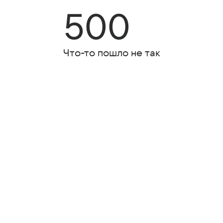
500
Что-то пошло не так