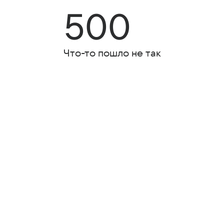
500
Что-то пошло не так