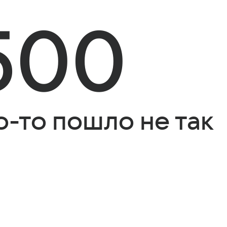
500
о-то пошло не так