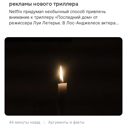
рекламы нового триллера
Netflix придумал необычный способ привлечь
внимание к триллеру «Последний дом» от
режиссера Луи Летерье. В Лос-Анджелесе актера
на два дня поселили внутри рекламного билборда,
оформленного как фасад жилого
44 минуты назад
Аргументы и факты