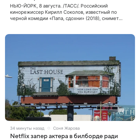
НЬЮ-ЙОРК, 8 августа. /ТАСС/. Российский
кинорежиссер Кирилл Соколов, известный по
черной комедии «Папа, сдохни» (2018), снимет
научно-фантастический триллер Blur для
стримингового сервиса Netflix. Об этом
34 минуты назад
Соня Жарова
Netflix запер актера в билборде ради