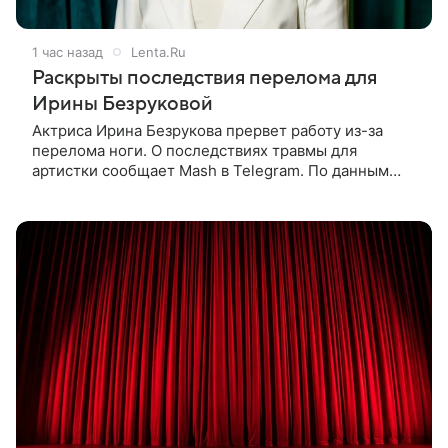
1 час назад
Lenta.Ru
Раскрыты последствия перелома для
Ирины Безруковой
Актриса Ирина Безрукова прервет работу из-за
перелома ноги. О последствиях травмы для
артистки сообщает Mash в Telegram. По данным
издания, Безрукова пропустит 15 спектаклей —
восемь показов «Женитьбы Фигаро»,