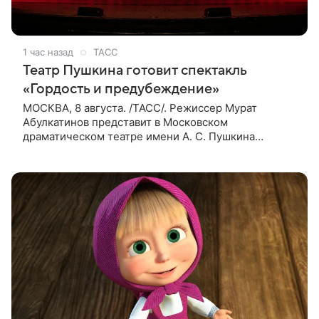
1 час назад
ТАСС
Театр Пушкина готовит спектакль
«Гордость и предубеждение»
МОСКВА, 8 августа. /ТАСС/. Режиссер Мурат
Абулкатинов представит в Московском
драматическом театре имени А. С. Пушкина
спектакль «Гордость и предубеждение» по
одноименному роману английской писательницы
XVIII —