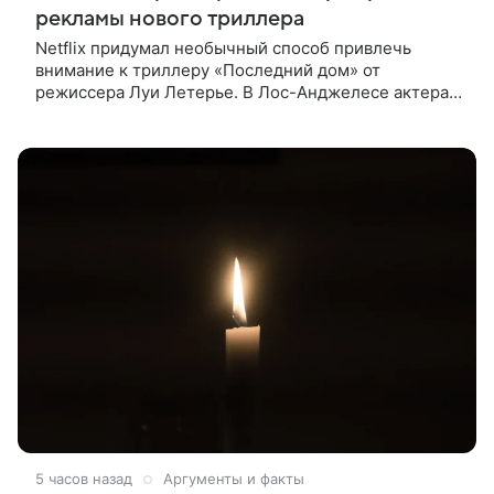
рекламы нового триллера
Netflix придумал необычный способ привлечь
внимание к триллеру «Последний дом» от
режиссера Луи Летерье. В Лос-Анджелесе актера
на два дня поселили внутри рекламного билборда,
оформленного как фасад жилого
5 часов назад
Аргументы и факты