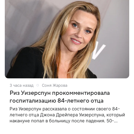
3 часа назад
Соня Жарова
Риз Уизерспун прокомментировала
госпитализацию 84-летнего отца
Риз Уизерспун рассказала о состоянии своего 84-
летнего отца Джона Дрейпера Уизерспуна, который
накануне попал в больницу после падения. 50-
летняя актриса сообщила, что сейчас с ним все в
порядке. «Я хочу, чтобы