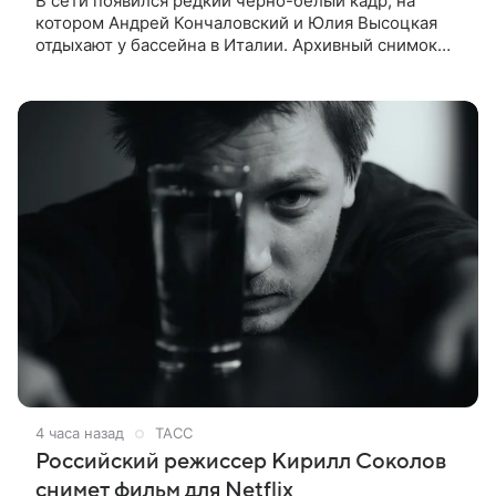
В сети появился редкий черно-белый кадр, на
котором Андрей Кончаловский и Юлия Высоцкая
отдыхают у бассейна в Италии. Архивный снимок
супругов опубликовал фотограф Александр Гусов.
88-летний Кончаловский и
4 часа назад
ТАСС
Российский режиссер Кирилл Соколов
снимет фильм для Netflix