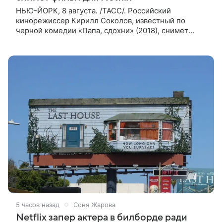
НЬЮ-ЙОРК, 8 августа. /ТАСС/. Российский
кинорежиссер Кирилл Соколов, известный по
черной комедии «Папа, сдохни» (2018), снимет
научно-фантастический триллер Blur для
стримингового сервиса Netflix. Об этом
5 часов назад
Соня Жарова
Netflix запер актера в билборде ради