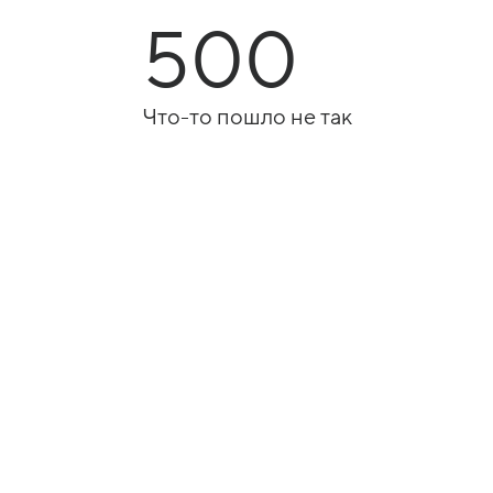
500
Что-то пошло не так