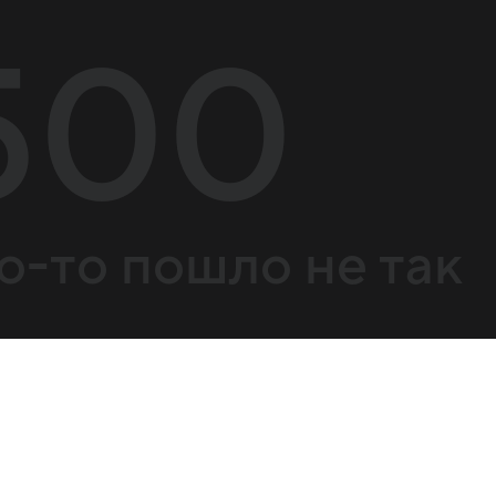
500
о-то пошло не так