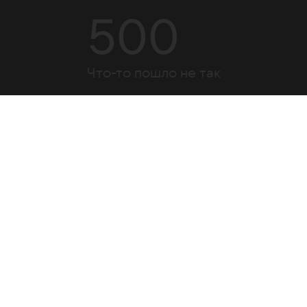
500
Что-то пошло не так