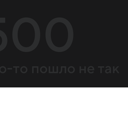
500
о-то пошло не так