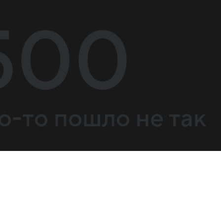
500
о-то пошло не так