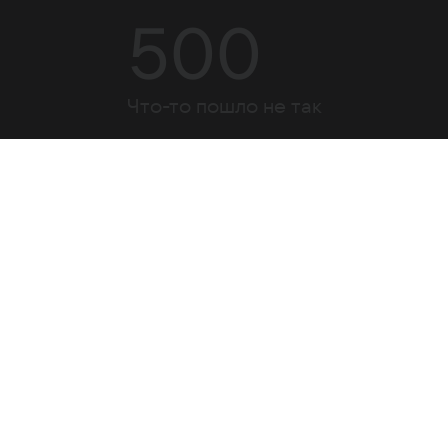
500
Что-то пошло не так