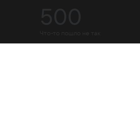
500
Что-то пошло не так