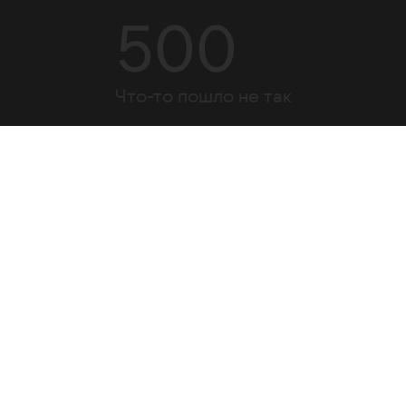
500
Что-то пошло не так