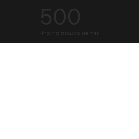
500
Что-то пошло не так