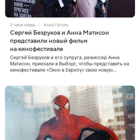
3 часа назад
Анна Гоголь
Сергей Безруков и Анна Матисон
представили новый фильм
на кинофестивале
Сергей Безруков и его супруга, режиссер Анна
Матисон, приехали в Выборг, чтобы представить на
кинофестивале «Окно в Европу» свою новую
совместную работу — семейную комедию «Не по-
детски». Фильм рассказывает об