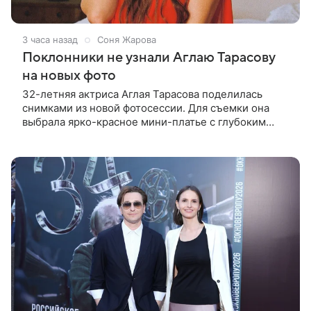
3 часа назад
Соня Жарова
Поклонники не узнали Аглаю Тарасову
на новых фото
32-летняя актриса Аглая Тарасова поделилась
снимками из новой фотосессии. Для съемки она
выбрала ярко-красное мини-платье с глубоким
вырезом и открытыми плечами. Наряд украшен
объемной драпировкой на талии и