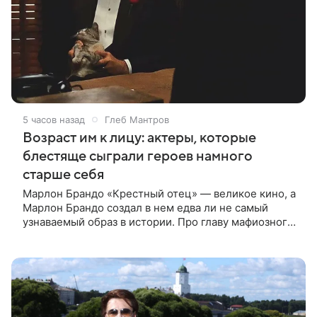
5 часов назад
Глеб Мантров
Возраст им к лицу: актеры, которые
блестяще сыграли героев намного
старше себя
Марлон Брандо «Крестный отец» — великое кино, а
Марлон Брандо создал в нем едва ли не самый
узнаваемый образ в истории. Про главу мафиозного
клана дона Вито Корлеоне знают даже те, кто не
смотрел картину