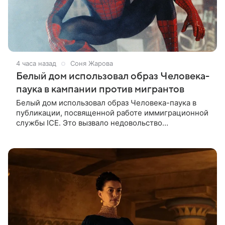
4 часа назад
Соня Жарова
Белый дом использовал образ Человека-
паука в кампании против мигрантов
Белый дом использовал образ Человека-паука в
публикации, посвященной работе иммиграционной
службы ICE. Это вызвало недовольство
поклонников Marvel — сообщает TMZ. На
изображении супергерой опутывает паутиной