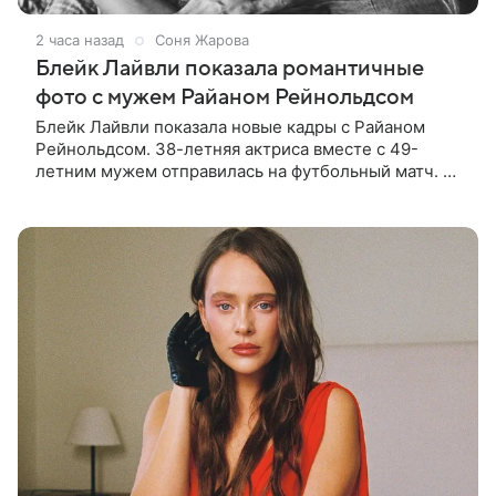
2 часа назад
Соня Жарова
Блейк Лайвли показала романтичные
фото с мужем Райаном Рейнольдсом
Блейк Лайвли показала новые кадры с Райаном
Рейнольдсом. 38-летняя актриса вместе с 49-
летним мужем отправилась на футбольный матч. На
стадионе супругов сопровождал фотограф Гай Арох,
который сделал серию