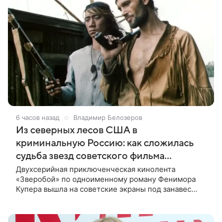
6 часов назад
Владимир Белозеров
Из северных лесов США в
криминальную Россию: как сложилась
судьба звезд советского фильма
«Зверобой»
Двухсерийная приключенческая кинолента
«Зверобой» по одноименному роману Фенимора
Купера вышла на советские экраны под занавес
существования СССР — в 1990 году. Фильм стал
дебютной режиссерской работой Андрея