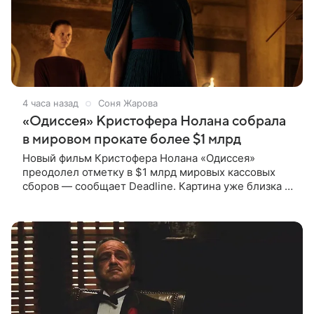
4 часа назад
Соня Жарова
«Одиссея» Кристофера Нолана собрала
в мировом прокате более $1 млрд
Новый фильм Кристофера Нолана «Одиссея»
преодолел отметку в $1 млрд мировых кассовых
сборов — сообщает Deadline. Картина уже близка к
тому, чтобы стать самым успешным фильмом в
карьере режиссера. Сейчас первое