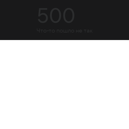
500
Что-то пошло не так