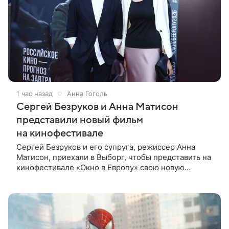
1 час назад
Анна Гоголь
Сергей Безруков и Анна Матисон
представили новый фильм
на кинофестивале
Сергей Безруков и его супруга, режиссер Анна
Матисон, приехали в Выборг, чтобы представить на
кинофестивале «Окно в Европу» свою новую
совместную работу — семейную комедию «Не по-
детски». Фильм рассказывает об