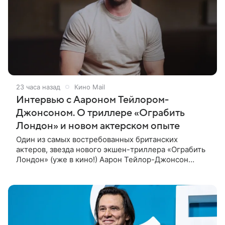
23 часа назад
Кино Mail
Интервью с Аароном Тейлором-
Джонсоном. О триллере «Ограбить
Лондон» и новом актерском опыте
Один из самых востребованных британских
актеров, звезда нового экшен-триллера «Ограбить
Лондон» (уже в кино!) Аарон Тейлор-Джонсон
рассказал о том, как готовился к роли сапера,
почему эти съемки стали для него