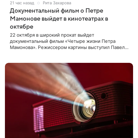
21 час назад
Рита Захарова
Документальный фильм о Петре
Мамонове выйдет в кинотеатрах в
октябре
22 октября в широкий прокат выйдет
документальный фильм «Четыре жизни Петра
Мамонова». Режиссером картины выступил Павел
Лунгин, который снимал музыканта в культовых
лентах «Такси-блюз» и «Остров». Новая работа