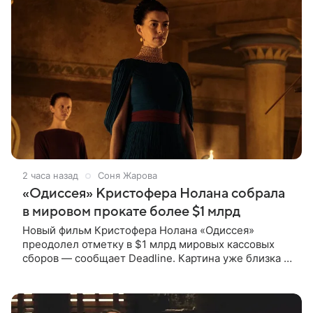
2 часа назад
Соня Жарова
«Одиссея» Кристофера Нолана собрала
в мировом прокате более $1 млрд
Новый фильм Кристофера Нолана «Одиссея»
преодолел отметку в $1 млрд мировых кассовых
сборов — сообщает Deadline. Картина уже близка к
тому, чтобы стать самым успешным фильмом в
карьере режиссера. Сейчас первое