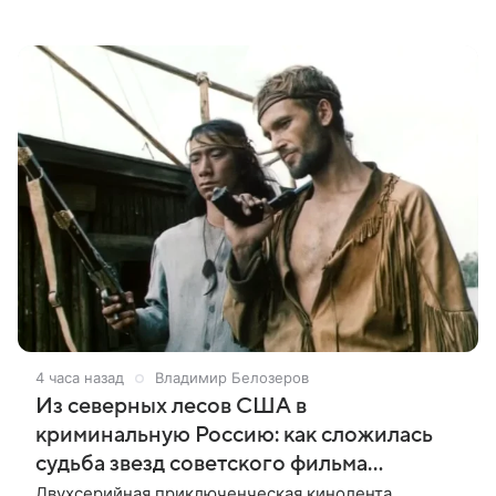
кино, куда артист приехал, чтобы представить свой
новый фильм «Не по-детски».
4 часа назад
Владимир Белозеров
Из северных лесов США в
криминальную Россию: как сложилась
судьба звезд советского фильма
«Зверобой»
Двухсерийная приключенческая кинолента