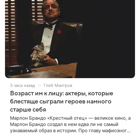
3 часа назад
Глеб Мантров
Возраст им к лицу: актеры, которые
блестяще сыграли героев намного
старше себя
Марлон Брандо «Крестный отец» — великое кино, а
Марлон Брандо создал в нем едва ли не самый
узнаваемый образ в истории. Про главу мафиозного
клана дона Вито Корлеоне знают даже те, кто не