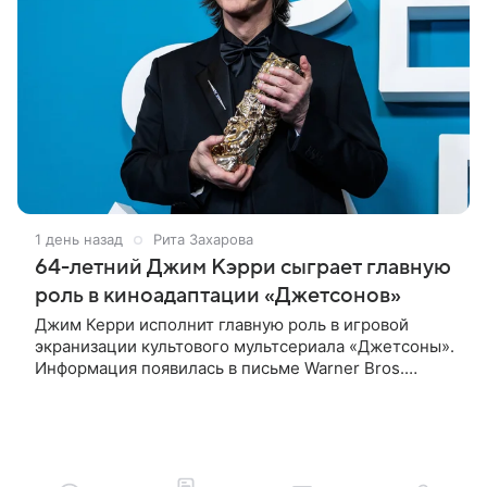
1 день назад
Рита Захарова
64-летний Джим Кэрри сыграет главную
роль в киноадаптации «Джетсонов»
Джим Керри исполнит главную роль в игровой
экранизации культового мультсериала «Джетсоны».
Информация появилась в письме Warner Bros.
акционерам, где студия официально подтвердила
работу над проектом.