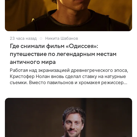
23 часа назад
Никита Шабанов
Где снимали фильм «Одиссея»:
путешествие по легендарным местам
античного мира
Работая над экранизацией древнегреческого эпоса,
Кристофер Нолан вновь сделал ставку на натурные
съемки. Вместо павильонов и хромакея режиссер
отправил съемочную группу в разные уголки
Европы и Северной Африки,