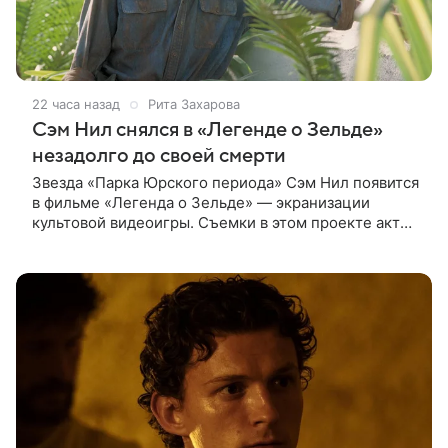
22 часа назад
Рита Захарова
Сэм Нил снялся в «Легенде о Зельде»
незадолго до своей смерти
Звезда «Парка Юрского периода» Сэм Нил появится
в фильме «Легенда о Зельде» — экранизации
культовой видеоигры. Съемки в этом проекте актер
завершил незадолго до ухода из жизни, сообщает
Deadline. События фильма