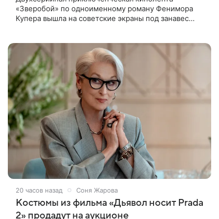
«Зверобой» по одноименному роману Фенимора
Купера вышла на советские экраны под занавес
существования СССР — в 1990 году. Фильм стал
дебютной режиссерской работой Андрея
20 часов назад
Соня Жарова
Костюмы из фильма «Дьявол носит Prada
2» продадут на аукционе