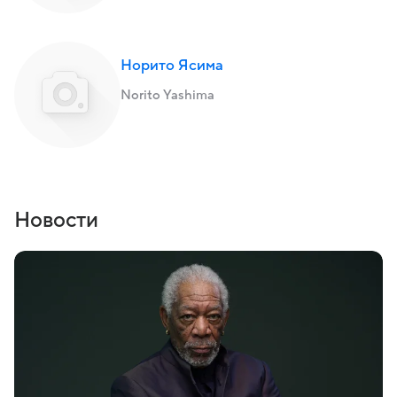
Норито Ясима
Norito Yashima
Новости