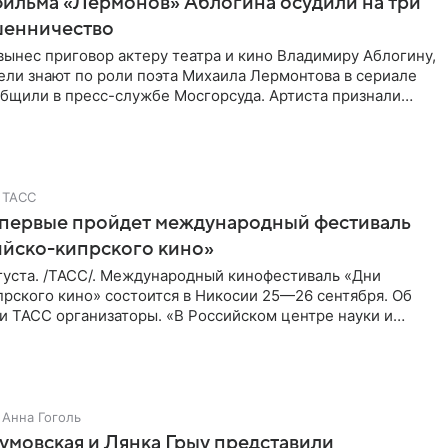
фильма «Лермонов» Аблогина осудили на три
шенничество
вынес приговор актеру театра и кино Владимиру Аблогину,
ели знают по роли поэта Михаила Лермонтова в сериале
общили в пресс-службе Мосгорсуда. Артиста признали
ТАСС
впервые пройдет международный фестиваль
ийско-кипрского кино»
густа. /ТАСС/. Международный кинофестиваль «Дни
рского кино» состоится в Никосии 25—26 сентября. Об
и ТАСС организаторы. «В Российском центре науки и
косии
Анна Гоголь
умовская и Лянка Грыу представили