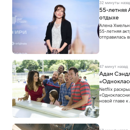
32 минуты наза
55-летняя 
отдыхе
Алена Хмельни
55-летняя акт
отправилась в
соцсети.
47 минут назад
Адам Сэндл
«Одноклас
Netflix раскр
«Одноклассни
новой главе 
частей: Кевин