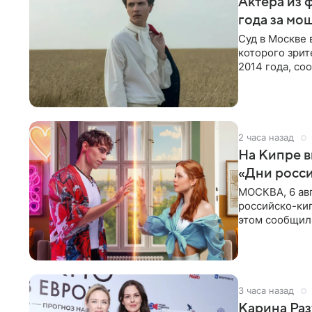
Актера из 
года за мо
Суд в Москве 
которого зрит
2014 года, со
виновным в
2 часа назад
На Кипре 
«Дни росс
МОСКВА, 6 ав
российско-кип
этом сообщил
культуры в Ни
3 часа назад
Карина Раз