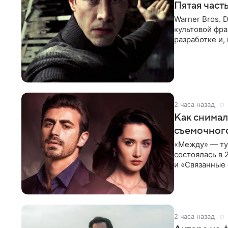
Пятая част
Warner Bros. 
культовой фр
разработке и,
в отчете
2 часа назад
Как снимал
съемочног
«Между» — ту
состоялась в 
и «Связанные 
возвращается
2 часа назад