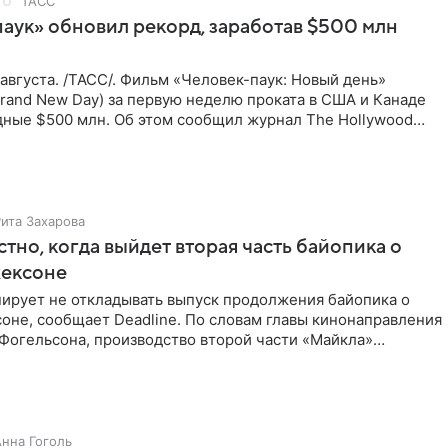
ТАСС
аук» обновил рекорд, заработав $500 млн
вгуста. /ТАСС/. Фильм «Человек-паук: Новый день»
Brand New Day) за первую неделю проката в США и Канаде
дные $500 млн. Об этом сообщил журнал The Hollywood
ьм
Рита Захарова
стно, когда выйдет вторая часть байопика о
ексоне
нирует не откладывать выпуск продолжения байопика о
оне, сообщает Deadline. По словам главы кинонаправления
Фогельсона, производство второй части «Майкла»
нце
Анна Гоголь