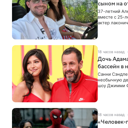
сыном на о
37-летний Ал
вместе с 25-
актер лаконич
делают селфи
18 часов назад
Дочь Адама
бассейн в 
Санни Сэндлер
необычную дет
шоу Джимми Ф
снимает носк
18 часов назад
«Человек-п