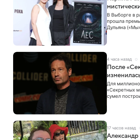
мистически
В Выборге в р
прошла премь
Дульяна («Мы
съемочной
4 часа назад
После «Сек
изменилась
Для миллионов
«Секретных м
сумел построи
профессиях.
17 часов назад
Александр 