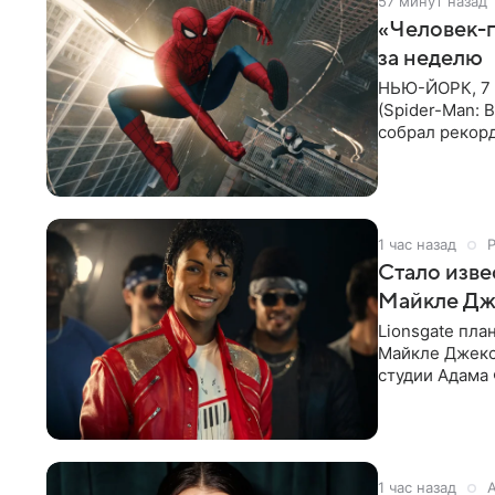
57 минут назад
«Человек-п
за неделю
НЬЮ-ЙОРК, 7 а
(Spider-Man: 
собрал рекор
Reporter. Фил
1 час назад
Стало изве
Майкле Дж
Lionsgate пла
Майкле Джекс
студии Адама 
начнется в ко
1 час назад