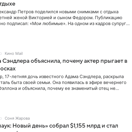
тдыхе
ександр Петров поделился новыми снимками с отдыха
летней женой Викторией и сыном Федором. Публикацию
но подписал: «Мои любимые». На одном из кадров супруги
,
Кино Mail
 Сэндлера объяснила, почему актер прыгает в
носках
, 17-летняя дочь известного Адама Сэндлера, раскрыла
аль быта своей семьи. Она появилась в эфире вечернего
эллона и объяснила, почему ее знаменитый отец не
и
Соня Жарова
аук: Новый день» собрал $1,155 млрд и стал