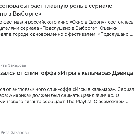
енова сыграет главную роль в сериале
но в Выборге»
о фестиваля российского кино «Окно в Европу» состоялась
здателями сериала «Подслушано в Выборге». Съемки
дят в городе одновременно с фестивалем. «Подслушано в
Рита Захарова
казался от спин-оффа «Игры в кальмара» Дэвида
ался от англоязычного спин-оффа «Игры в кальмара». Сериал
ара: Америка» должен был снимать Дэвид Финчер. О
ингового гиганта сообщает The Playlist. О возможном
Рита Захарова