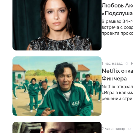
Любовь Акс
«Подслуша
В рамках 34-г
встреча с со
проекта прохо
Выборге» —
1 час назад
Netflix от
Финчера
Netflix отказ
«Игра в кальм
решении стрим
расширении
2 часа назад