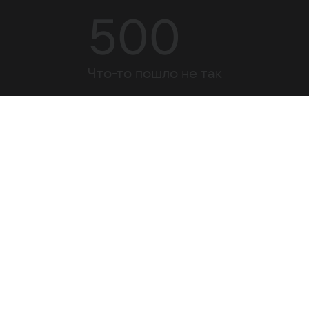
500
Что-то пошло не так